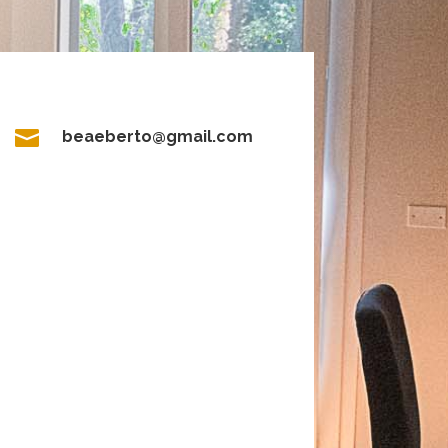

beaeberto@gmail.com