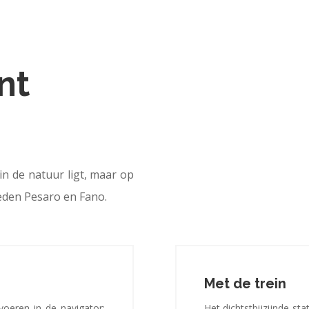
nt
n de natuur ligt, maar op
teden Pesaro en Fano.
Met de trein
oeren in de navigator:
Het dichtstbijzijnde st