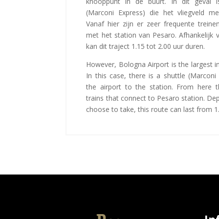
knooppunt in de buurt. In dit geval i
(Marconi Express) die het vliegveld met
Vanaf hier zijn er zeer frequente trein
met het station van Pesaro. Afhankelijk va
kan dit traject 1.15 tot 2.00 uur duren.
However, Bologna Airport is the largest i
In this case, there is a shuttle (Marcon
the airport to the station. From here t
trains that connect to Pesaro station. De
choose to take, this route can last from 1