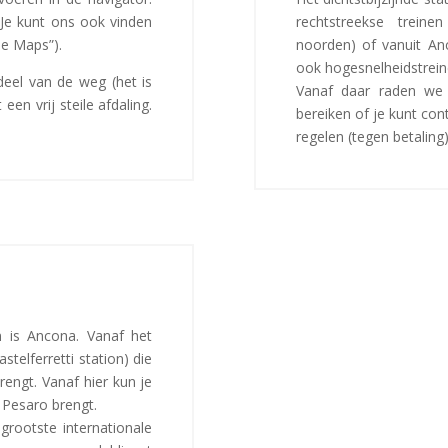
 Je kunt ons ook vinden
rechtstreekse treine
le Maps”).
noorden) of vanuit Anc
ook hogesnelheidstrein
 deel van de weg (het is
Vanaf daar raden we
en vrij steile afdaling.
bereiken of je kunt co
regelen (tegen betaling)
 is Ancona. Vanaf het
stelferretti station) die
rengt. Vanaf hier kun je
 Pesaro brengt.
grootste internationale