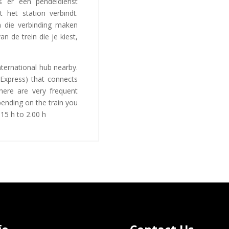
s er een pendeldienst
 het station verbindt.
en die verbinding maken
n de trein die je kiest,
nternational hub nearby.
i Express) that connects
here are very frequent
pending on the train you
.15 h to 2.00 h