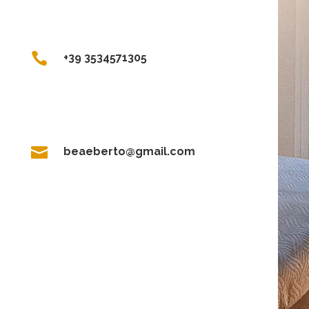

+39 3534571305

beaeberto@gmail.com