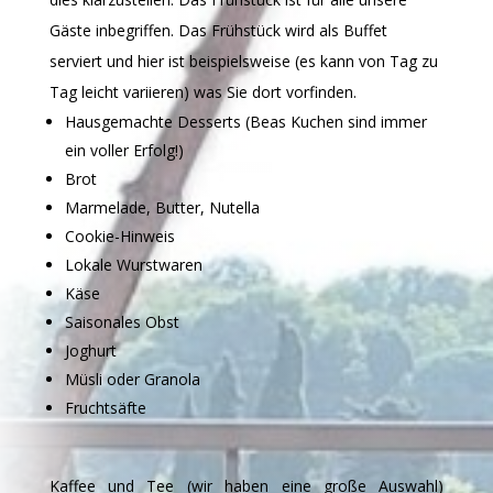
Gäste inbegriffen. Das Frühstück wird als Buffet
serviert und hier ist beispielsweise (es kann von Tag zu
Tag leicht variieren) was Sie dort vorfinden.
Hausgemachte Desserts (Beas Kuchen sind immer
ein voller Erfolg!)
Brot
Marmelade, Butter, Nutella
Cookie-Hinweis
Lokale Wurstwaren
Käse
Saisonales Obst
Joghurt
Müsli oder Granola
Fruchtsäfte
Kaffee und Tee (wir haben eine große Auswahl)