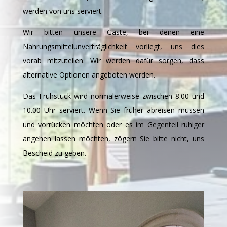
werden von uns serviert.
Wir bitten unsere Gäste, bei denen eine
Nahrungsmittelunverträglichkeit vorliegt, uns dies
vorab mitzuteilen. Wir werden dafür sorgen, dass
alternative Optionen angeboten werden.
Das Frühstück wird normalerweise zwischen 8.00 und
10.00 Uhr serviert. Wenn Sie früher abreisen müssen
und vorrücken möchten oder es im Gegenteil ruhiger
angehen lassen möchten, zögern Sie bitte nicht, uns
Bescheid zu geben.