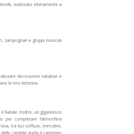
Morelli, realizzato interamente a
ri, zampognari e gruppi musicali
alizzare decorazioni natalizie e
re le loro letterine.
l Natale. Inoltre, un gigantesco
go per completare l’atmosfera
va, tra luci soffuse, mercatini,
ce delle candele guida il cammino