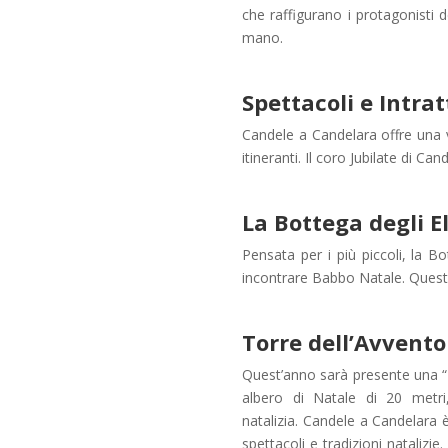
che raffigurano i protagonisti d
mano.
Spettacoli e Intr
Candele a Candelara offre una v
itineranti. Il coro Jubilate di Ca
La Bottega degli E
Pensata per i più piccoli, la B
incontrare Babbo Natale. Quest’u
Torre dell’Avvento
Quest’anno sarà presente una “T
albero di Natale di 20 metri
natalizia.
Candele a Candelara è 
spettacoli e tradizioni natalizi