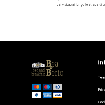
dei visitatori lungo le strade di u
In
Term
Priv
Cook