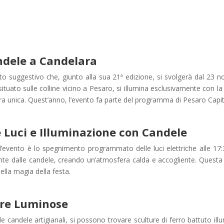
ndele a Candelara
o suggestivo che, giunto alla sua 21ª edizione, si svolgerà dal 23 n
tuato sulle colline vicino a Pesaro, si illumina esclusivamente con la
era unica. Quest’anno, l’evento fa parte del programma di Pesaro Capita
 Luci e Illuminazione con Candele
’evento è lo spegnimento programmato delle luci elettriche alle 17:30
te dalle candele, creando un’atmosfera calda e accogliente. Questa t
lla magia della festa.
ure Luminose
le candele artigianali, si possono trovare sculture di ferro battuto il