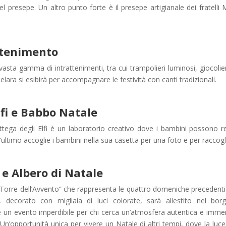
el presepe. Un altro punto forte è il presepe artigianale dei fratelli 
attenimento
asta gamma di intrattenimenti, tra cui trampolieri luminosi, giocolie
ndelara si esibirà per accompagnare le festività con canti tradizionali.
lfi e Babbo Natale
ottega degli Elfi è un laboratorio creativo dove i bambini possono re
ltimo accoglie i bambini nella sua casetta per una foto e per raccoglie
 e Albero di Natale
orre dell’Avvento” che rappresenta le quattro domeniche precedenti i
, decorato con migliaia di luci colorate, sarà allestito nel bor
un evento imperdibile per chi cerca un’atmosfera autentica e immersi
e. Un’opportunità unica per vivere un Natale di altri tempi, dove la lu