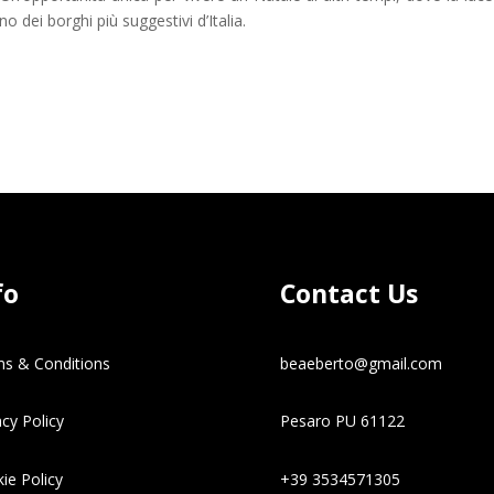
no dei borghi più suggestivi d’Italia.
fo
Contact Us
s & Conditions
beaeberto@gmail.com
acy Policy
Pesaro PU 61122
ie Policy
+39 3534571305